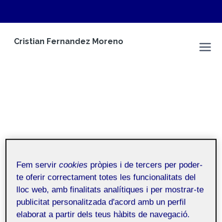
Vés
Cristian Fernandez Moreno
al
Espai Personal
contingut
Fem servir
cookies
pròpies i de tercers per poder-
te oferir correctament totes les funcionalitats del
Qui soc?
lloc web, amb finalitats analítiques i per mostrar-te
publicitat personalitzada d'acord amb un perfil
Inici
/
Qui soc?
elaborat a partir dels teus hàbits de navegació.