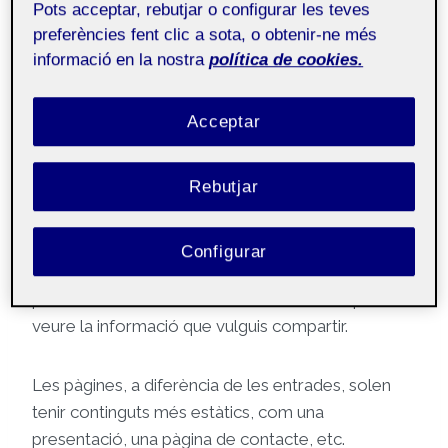
Pots acceptar, rebutjar o configurar les teves
preferències fent clic a sota, o obtenir-ne més
Públic
informació en la nostra
política de cookies.
Hola!
Acceptar
Soc X i aquesta
pàgina
s’ha generat
Rebutjar
automàticament. Aquesta pàgina és
pública
i la
pot veure tothom. És interessant que hi hagi
continguts públics en el teu espai Folio, com
Configurar
aquesta pàgina de presentació. Així, si algú el visita,
però no és membre de la comunitat UOC podrà
veure la informació que vulguis compartir.
Les pàgines, a diferència de les entrades, solen
tenir continguts més estàtics, com una
presentació, una pàgina de contacte, etc.